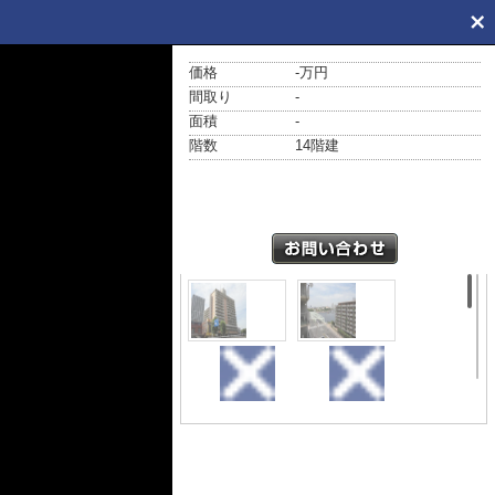
価格
-万円
間取り
-
面積
-
階数
14階建
外観
展望
カ
カ
ー
ー
サ相生
サ相生