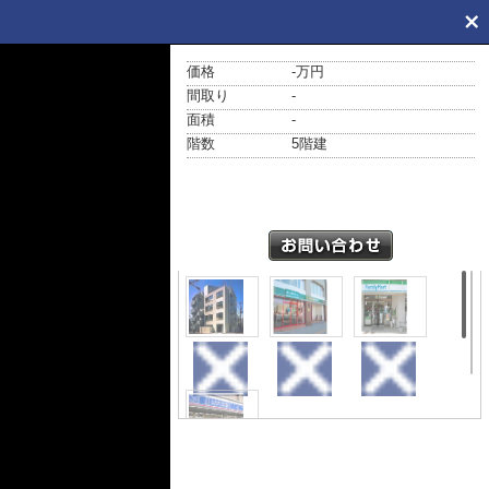
価格
-万円
間取り
-
面積
-
階数
5階建
外観
周辺
周辺
周辺