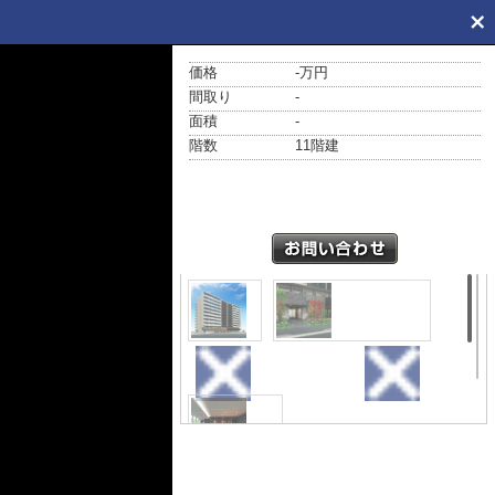
価格
-万円
間取り
-
面積
-
階数
11階建
外観
エントランス
ロビー