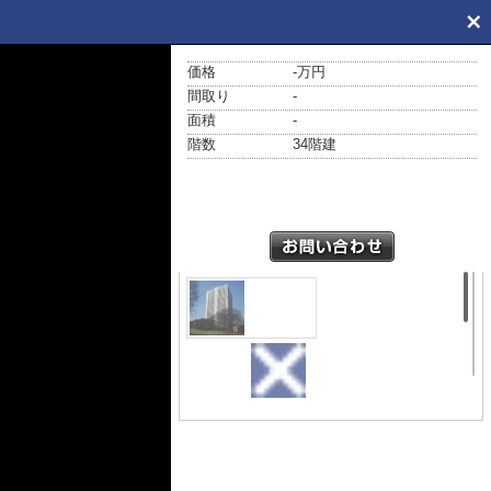
価格
-万円
間取り
-
面積
-
階数
34階建
外観
Brillia
Mare 有
明