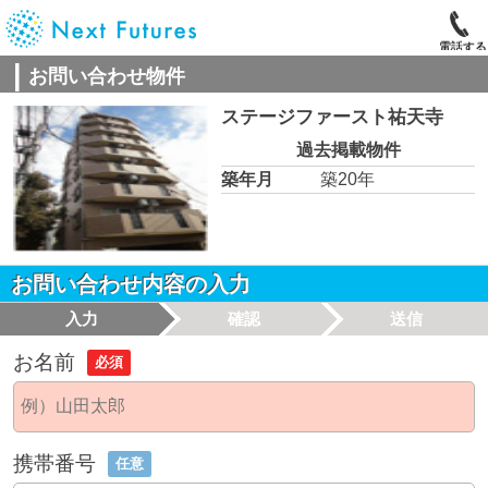
電話する
お問い合わせ物件
ステージファースト祐天寺
過去掲載物件
築年月
築20年
お問い合わせ内容の入力
入力
確認
送信
お名前
必須
携帯番号
任意