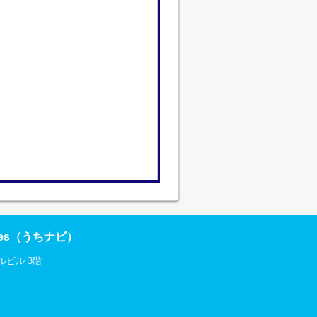
res（うちナビ）
ルビル 3階