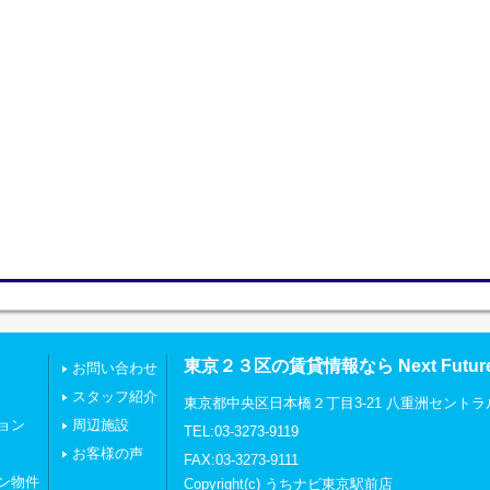
東京２３区の賃貸情報なら Next Futu
お問い合わせ
スタッフ紹介
東京都中央区日本橋２丁目3-21 八重洲セントラ
ョン
周辺施設
TEL:03-3273-9119
お客様の声
FAX:03-3273-9111
ン物件
Copyright(c) うちナビ東京駅前店