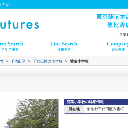
うちナビ）
営業時
内
>
千代田区
>
千代田区の小学校
>
雙葉小学校
雙葉小学校の詳細情報
所在地
東京都千代田区六番町