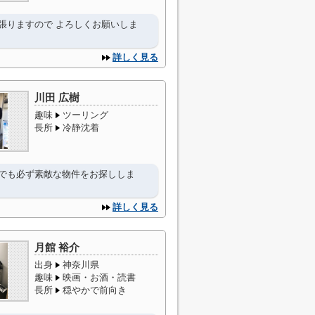
張りますので よろしくお願いしま
詳しく見る
川田 広樹
趣味
ツーリング
長所
冷静沈着
でも必ず素敵な物件をお探ししま
詳しく見る
月館 裕介
出身
神奈川県
趣味
映画・お酒・読書
長所
穏やかで前向き