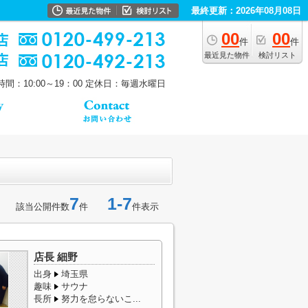
最終更新：2026年08月08日
00
00
件
件
最近見た物件
検討リスト
間：10:00～19：00
定休日：毎週水曜日
7
1-7
該当公開件数
件
件表示
店長 細野
出身
埼玉県
趣味
サウナ
長所
努力を怠らないこ...