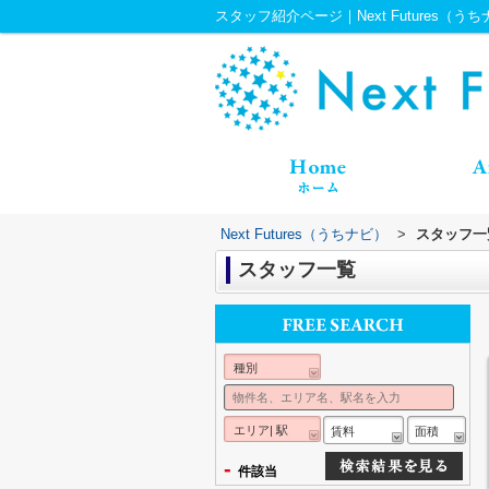
スタッフ紹介ページ｜Next Futures（う
Next Futures（うちナビ）
>
スタッフ一
スタッフ一覧
種別
エリア| 駅
賃料
面積
-
件該当