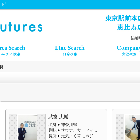
ちナビ）
営業時
覧
武富 大輔
出身
神奈川県
趣味
サウナ、サーフィ...
長所
元気よく常にポジ...