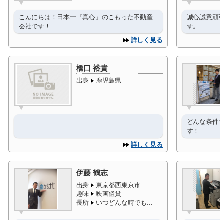
こんにちは！日本一『真心』のこもった不動産
誠心誠意頑
会社です！
す。
詳しく見る
橋口 裕貴
出身
鹿児島県
どんな条件
す！
詳しく見る
伊藤 鶴志
出身
東京都西東京市
趣味
映画鑑賞
長所
いつどんな時でも...