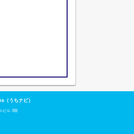
res（うちナビ）
ルビル 3階