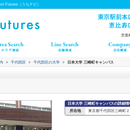
 Futures（うちナビ）
営業時
内
>
千代田区
>
千代田区の大学
>
日本大学 三崎町キャンパス
日本大学 三崎町キャンパスの詳細情
所在地
東京都千代田区三崎町２