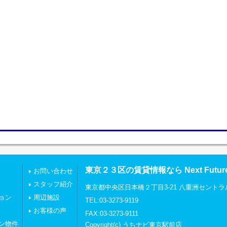
東京２３区の賃貸情報なら Next Futu
お問い合わせ
スタッフ紹介
東京都中央区日本橋２丁目3-21 八重洲セントラ
ョン
周辺施設
TEL:03-3273-9119
お客様の声
FAX:03-3273-9111
ン物件
Copyright(c) うちナビ東京駅前店