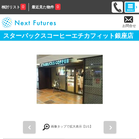
0
0
検討リスト
最近見た物件
お問合せ
スターバックスコーヒーエチカフィット銀座店
前
次
画像タップで拡大表示【
1
/1】