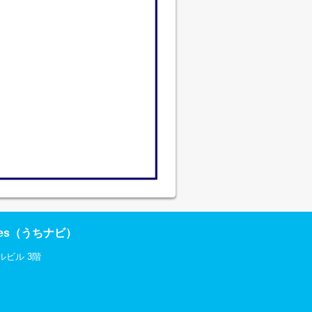
res（うちナビ）
ルビル 3階