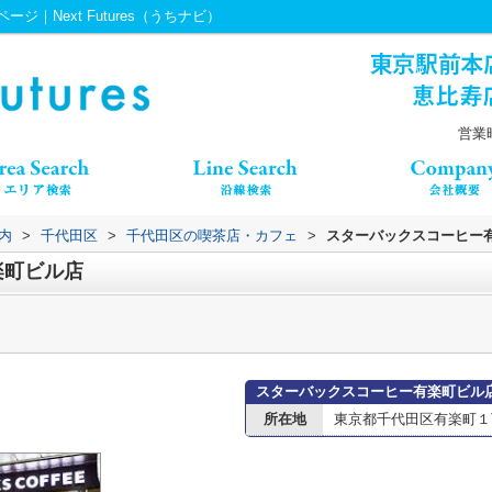
｜Next Futures（うちナビ）
営業時
内
>
千代田区
>
千代田区の喫茶店・カフェ
>
スターバックスコーヒー
楽町ビル店
スターバックスコーヒー有楽町ビル
所在地
東京都千代田区有楽町１