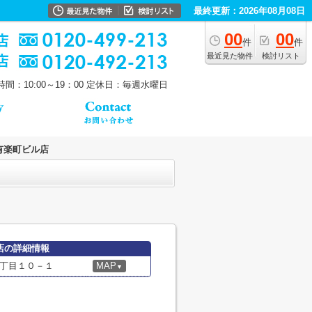
最終更新：2026年08月08日
00
00
件
件
最近見た物件
検討リスト
間：10:00～19：00
定休日：毎週水曜日
有楽町ビル店
店の詳細情報
丁目１０－１
MAP
▼