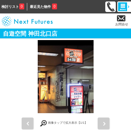
0
0
検討リスト
最近見た物件
お問合せ
自遊空間 神田北口店
前
次
画像タップで拡大表示【
1
/1】