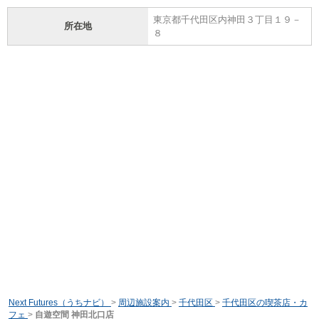
東京都千代田区内神田３丁目１９－
所在地
８
Next Futures（うちナビ）
>
周辺施設案内
>
千代田区
>
千代田区の喫茶店・カ
フェ
>
自遊空間 神田北口店