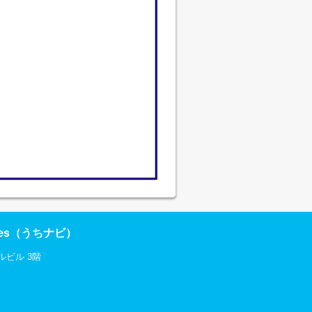
res（うちナビ）
ルビル 3階