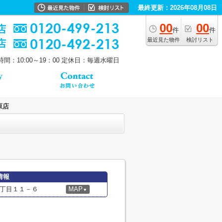
最終更新：2026年08月08日
00
00
件
件
最近見た物件
検討リスト
間：10:00～19：00
定休日：毎週水曜日
原店
情報
丁目１１－６
MAP
▼