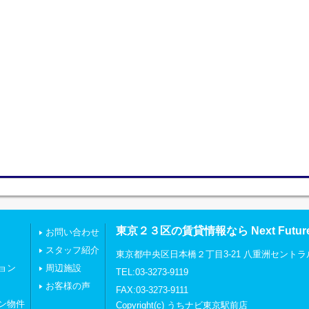
東京２３区の賃貸情報なら Next Futu
お問い合わせ
スタッフ紹介
東京都中央区日本橋２丁目3-21 八重洲セントラ
ョン
周辺施設
TEL:03-3273-9119
お客様の声
FAX:03-3273-9111
ン物件
Copyright(c) うちナビ東京駅前店