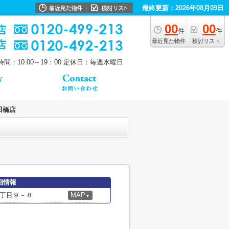
最終更新：2026年08月09日
00
00
件
件
最近見た物件
検討リスト
間：10:00～19：00
定休日：毎週水曜日
田橋店
細情報
丁目９－８
MAP
▼