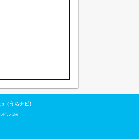
res（うちナビ）
ルビル 3階