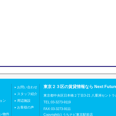
東京２３区の賃貸情報なら Next Futu
お問い合わせ
スタッフ紹介
東京都中央区日本橋２丁目3-21 八重洲セントラ
ョン
周辺施設
TEL:03-3273-9119
お客様の声
FAX:03-3273-9111
ン物件
Copyright(c) うちナビ東京駅前店