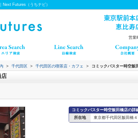
t Futures（うちナビ）
営業時
内
>
千代田区
>
千代田区の喫茶店・カフェ
>
コミックバスター時空飯
橋店
コミックバスター時空飯田橋店の詳
所在地
東京都千代田区飯田橋４