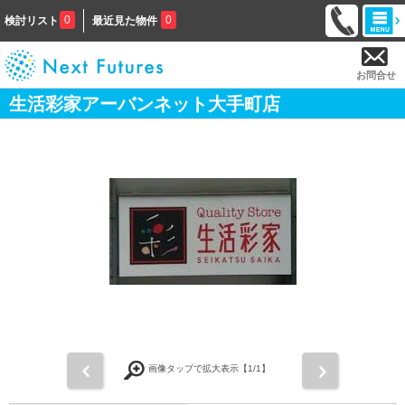
0
0
検討リスト
最近見た物件
お問合せ
生活彩家アーバンネット大手町店
前
次
画像タップで拡大表示【
1
/1】