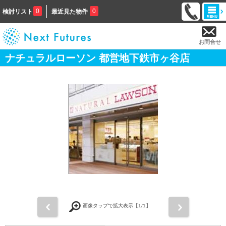
0
0
検討リスト
最近見た物件
お問合せ
ナチュラルローソン 都営地下鉄市ヶ谷店
前
次
画像タップで拡大表示【
1
/1】