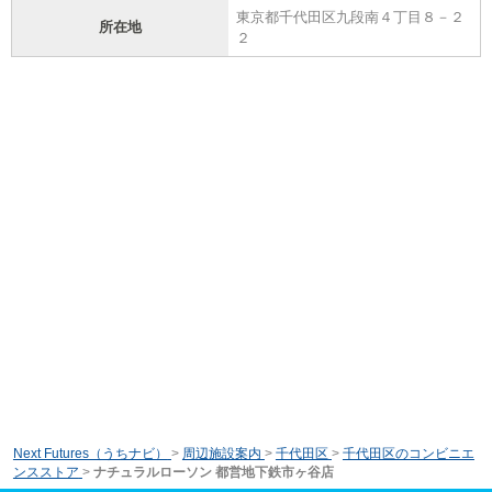
東京都千代田区九段南４丁目８－２
所在地
２
Next Futures（うちナビ）
>
周辺施設案内
>
千代田区
>
千代田区のコンビニエ
ンスストア
>
ナチュラルローソン 都営地下鉄市ヶ谷店