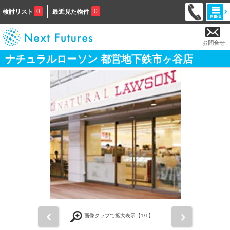
0
0
検討リスト
最近見た物件
お問合せ
ナチュラルローソン 都営地下鉄市ヶ谷店
前
次
画像タップで拡大表示【
1
/1】