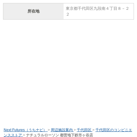
東京都千代田区九段南４丁目８－２
所在地
２
Next Futures（うちナビ）
>
周辺施設案内
>
千代田区
>
千代田区のコンビニエ
ンスストア
>
ナチュラルローソン 都営地下鉄市ヶ谷店