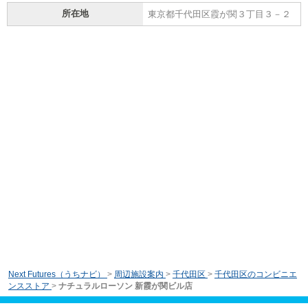
所在地
東京都千代田区霞が関３丁目３－２
Next Futures（うちナビ）
>
周辺施設案内
>
千代田区
>
千代田区のコンビニエ
ンスストア
>
ナチュラルローソン 新霞が関ビル店