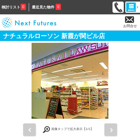
0
0
検討リスト
最近見た物件
お問合せ
ナチュラルローソン 新霞が関ビル店
前
次
画像タップで拡大表示【
1
/1】