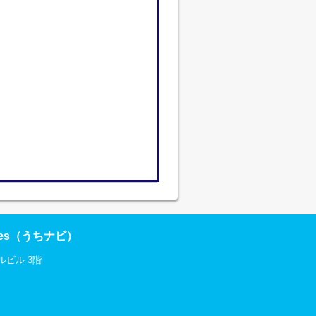
res（うちナビ）
ルビル 3階