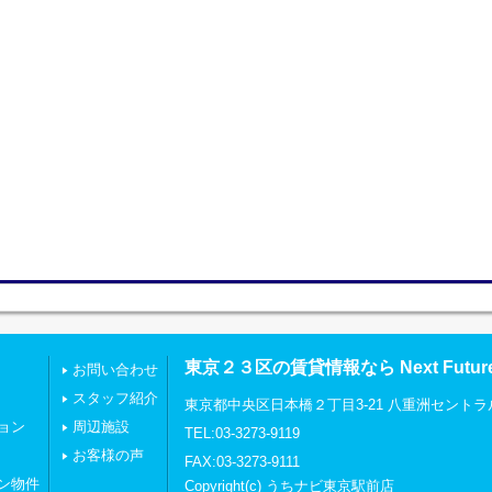
東京２３区の賃貸情報なら Next Futu
お問い合わせ
スタッフ紹介
東京都中央区日本橋２丁目3-21 八重洲セントラ
ョン
周辺施設
TEL:03-3273-9119
お客様の声
FAX:03-3273-9111
ン物件
Copyright(c) うちナビ東京駅前店