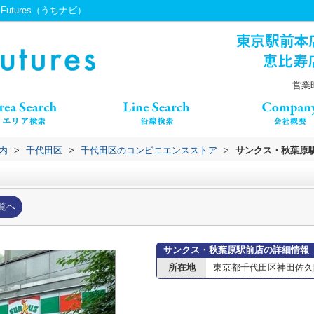
utures（うちナビ）
営業時
内
>
千代田区
>
千代田区のコンビニエンスストア
>
サンクス・秋葉原
覧へ
サンクス・秋葉原駅前店の詳細情報
所在地
東京都千代田区神田佐久