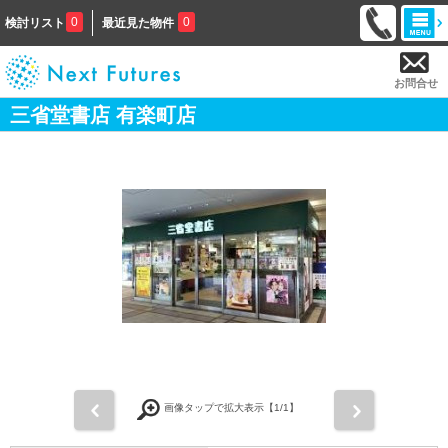
0
0
検討リスト
最近見た物件
お問合せ
三省堂書店 有楽町店
前
次
画像タップで拡大表示【
1
/1】