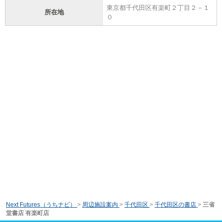
東京都千代田区有楽町２丁目２－１
所在地
０
Next Futures（うちナビ）
>
周辺施設案内
>
千代田区
>
千代田区の書店
>
三省
堂書店 有楽町店