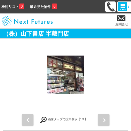
0
0
検討リスト
最近見た物件
お問合せ
（株）山下書店 半蔵門店
前
次
画像タップで拡大表示【
1
/1】