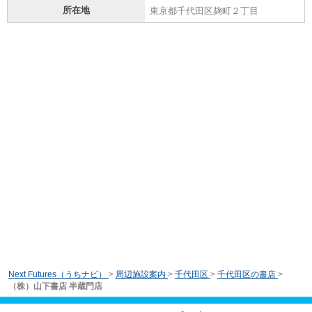
所在地
東京都千代田区麹町２丁目
Next Futures（うちナビ）
>
周辺施設案内
>
千代田区
>
千代田区の書店
>
（株）山下書店 半蔵門店