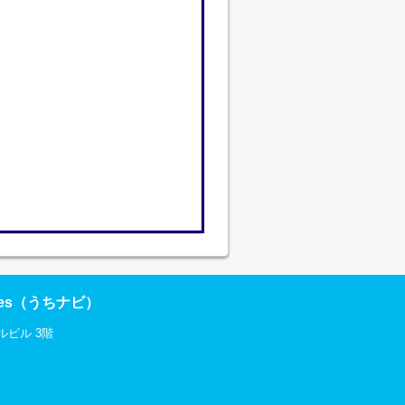
res（うちナビ）
ルビル 3階