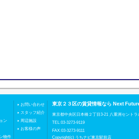
東京２３区の賃貸情報なら Next Futu
お問い合わせ
スタッフ紹介
東京都中央区日本橋２丁目3-21 八重洲セントラ
ョン
周辺施設
TEL:03-3273-9119
お客様の声
FAX:03-3273-9111
ン物件
Copyright(c) うちナビ東京駅前店