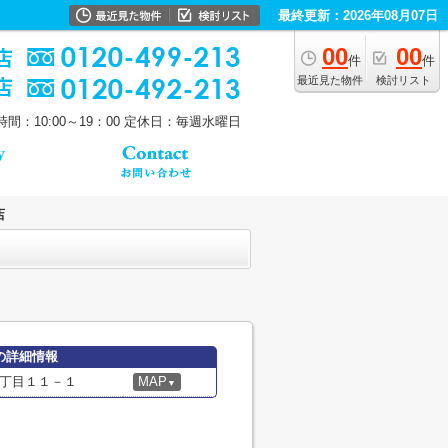
最終更新：2026年08月07日
00
00
件
件
最近見た物件
検討リスト
間：10:00～19：00
定休日：毎週水曜日
店
の詳細情報
丁目１１－１
MAP
▼