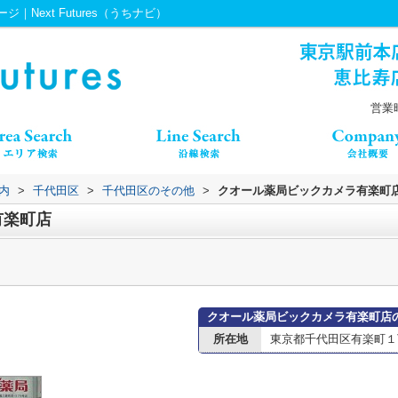
Next Futures（うちナビ）
営業時
内
>
千代田区
>
千代田区のその他
>
クオール薬局ビックカメラ有楽町
有楽町店
クオール薬局ビックカメラ有楽町店
所在地
東京都千代田区有楽町１