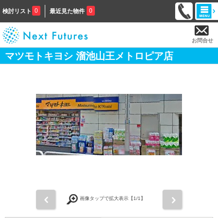
0
0
検討リスト
最近見た物件
お問合せ
マツモトキヨシ 溜池山王メトロピア店
前
次
画像タップで拡大表示【
1
/1】