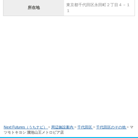
東京都千代田区永田町２丁目４－１
所在地
１
Next Futures（うちナビ）
>
周辺施設案内
>
千代田区
>
千代田区のその他
>
マ
ツモトキヨシ 溜池山王メトロピア店