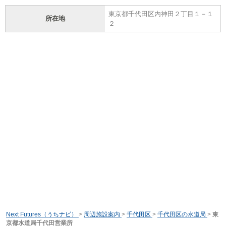
東京都千代田区内神田２丁目１－１
所在地
２
Next Futures（うちナビ）
>
周辺施設案内
>
千代田区
>
千代田区の水道局
>
東
京都水道局千代田営業所