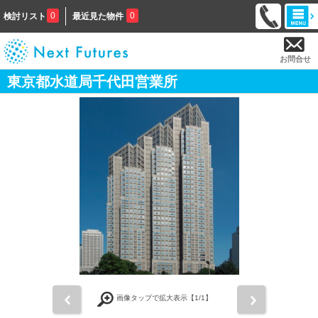
0
0
検討リスト
最近見た物件
お問合せ
東京都水道局千代田営業所
前
次
画像タップで拡大表示【
1
/1】