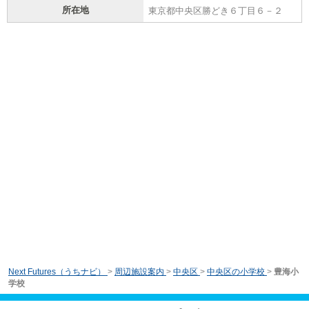
所在地
東京都中央区勝どき６丁目６－２
Next Futures（うちナビ）
>
周辺施設案内
>
中央区
>
中央区の小学校
>
豊海小
学校