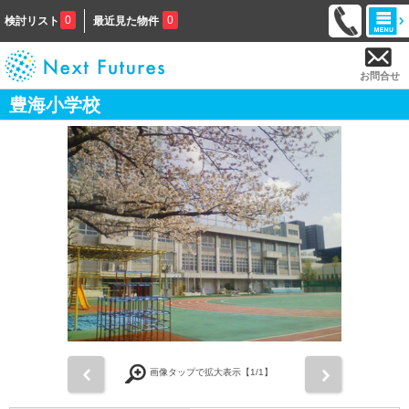
0
0
検討リスト
最近見た物件
お問合せ
豊海小学校
前
次
画像タップで拡大表示【
1
/1】