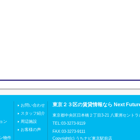
東京２３区の賃貸情報なら Next Futu
お問い合わせ
スタッフ紹介
東京都中央区日本橋２丁目3-21 八重洲セントラ
ョン
周辺施設
TEL:03-3273-9119
お客様の声
FAX:03-3273-9111
ン物件
Copyright(c) うちナビ東京駅前店