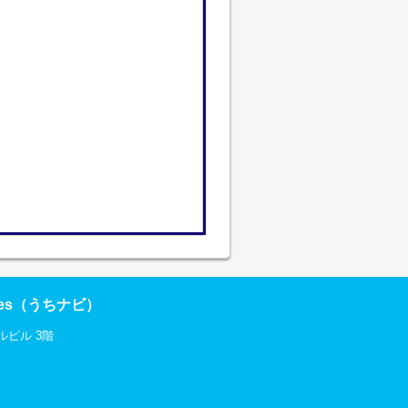
res（うちナビ）
ルビル 3階