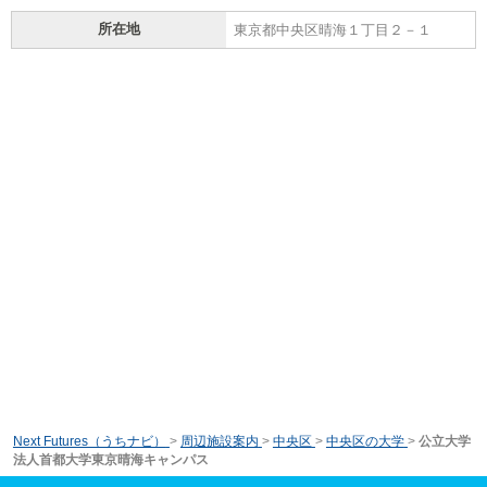
所在地
東京都中央区晴海１丁目２－１
Next Futures（うちナビ）
>
周辺施設案内
>
中央区
>
中央区の大学
>
公立大学
法人首都大学東京晴海キャンパス