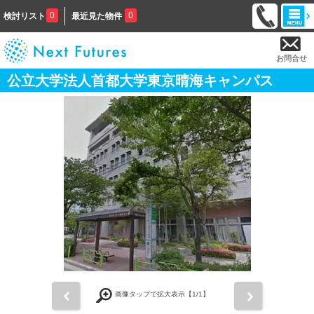
0
0
検討リスト
最近見た物件
お問合せ
公立大学法人首都大学東京晴海キャンパス
前
次
画像タップで拡大表示【
1
/1】