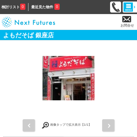
0
0
検討リスト
最近見た物件
お問合せ
よもだそば 銀座店
前
次
画像タップで拡大表示【
1
/1】