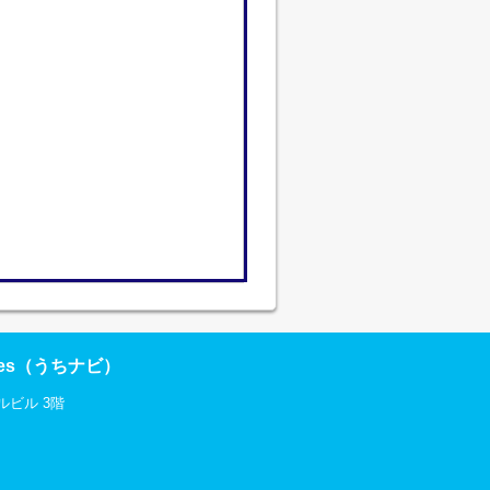
res（うちナビ）
ルビル 3階