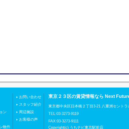
東京２３区の賃貸情報なら Next Futu
お問い合わせ
スタッフ紹介
東京都中央区日本橋２丁目3-21 八重洲セントラ
ョン
周辺施設
TEL:03-3273-9119
お客様の声
FAX:03-3273-9111
ン物件
Copyright(c) うちナビ東京駅前店