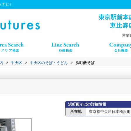
うちナビ）
営業時
内
>
中央区
>
中央区のそば・うどん
>
浜町藪そば
浜町藪そばの詳細情報
所在地
東京都中央区日本橋浜町