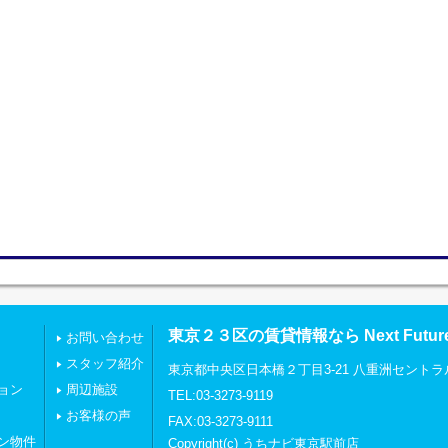
東京２３区の賃貸情報なら Next Futu
お問い合わせ
スタッフ紹介
東京都中央区日本橋２丁目3-21 八重洲セントラ
ョン
周辺施設
TEL:03-3273-9119
お客様の声
FAX:03-3273-9111
ン物件
Copyright(c) うちナビ東京駅前店