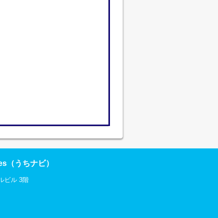
res（うちナビ）
ルビル 3階