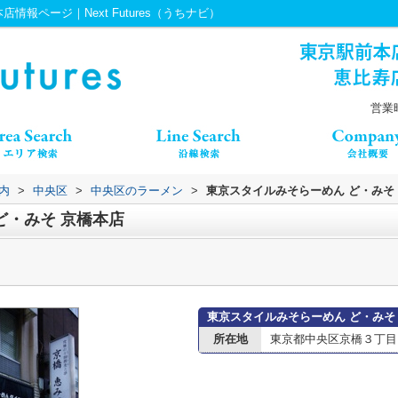
報ページ｜Next Futures（うちナビ）
営業時
内
>
中央区
>
中央区のラーメン
>
東京スタイルみそらーめん ど・みそ
ど・みそ 京橋本店
東京スタイルみそらーめん ど・みそ
所在地
東京都中央区京橋３丁目