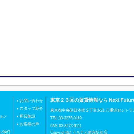
東京２３区の賃貸情報なら Next Futu
お問い合わせ
スタッフ紹介
東京都中央区日本橋２丁目3-21 八重洲セントラ
ョン
周辺施設
TEL:03-3273-9119
お客様の声
FAX:03-3273-9111
ン物件
Copyright(c) うちナビ東京駅前店