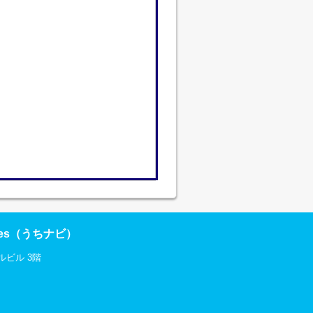
res（うちナビ）
ルビル 3階