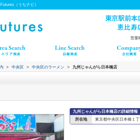
utures（うちナビ）
営業時
内
>
中央区
>
中央区のラーメン
>
九州じゃんがら日本橋店
九州じゃんがら日本橋店の詳細情報
所在地
東京都中央区日本橋１丁