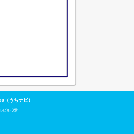
res（うちナビ）
ルビル 3階