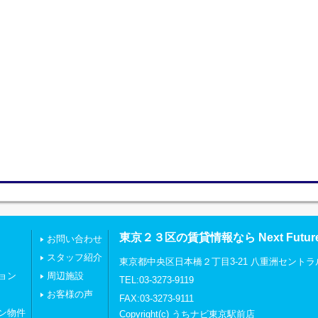
東京２３区の賃貸情報なら Next Futu
お問い合わせ
スタッフ紹介
東京都中央区日本橋２丁目3-21 八重洲セントラ
ョン
周辺施設
TEL:03-3273-9119
お客様の声
FAX:03-3273-9111
ン物件
Copyright(c) うちナビ東京駅前店