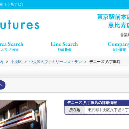
res（うちナビ）
営業時
内
>
中央区
>
中央区のファミリーレストラン
>
デニーズ 八丁堀店
へ
デニーズ 八丁堀店の詳細情報
所在地
東京都中央区八丁堀２丁