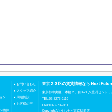
東京２３区の賃貸情報なら Next Futu
お問い合わせ
スタッフ紹介
東京都中央区日本橋２丁目3-21 八重洲セントラ
ョン
周辺施設
TEL:03-3273-9119
お客様の声
FAX:03-3273-9111
ン物件
Copyright(c) うちナビ東京駅前店