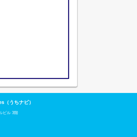
res（うちナビ）
ルビル 3階