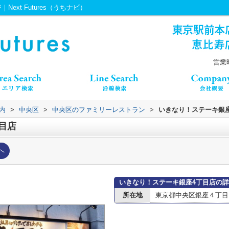
xt Futures（うちナビ）
営業時
内
>
中央区
>
中央区のファミリーレストラン
>
いきなり！ステーキ銀
目店
へ
いきなり！ステーキ銀座4丁目店の
所在地
東京都中央区銀座４丁目