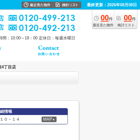
最終更新：2026年08月08日
00
00
件
件
最近見た物件
検討リスト
間：10:00～19：00
定休日：毎週水曜日
座4丁目店
詳細情報
１０－１４
MAP
▼