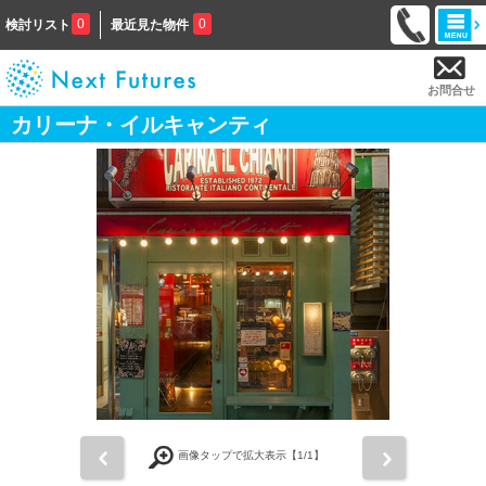
0
0
検討リスト
最近見た物件
お問合せ
カリーナ・イルキャンティ
前
次
画像タップで拡大表示【
1
/1】