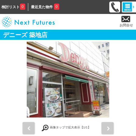
0
0
検討リスト
最近見た物件
お問合せ
デニーズ 築地店
前
次
画像タップで拡大表示【
1
/1】