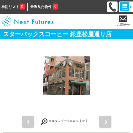
0
0
検討リスト
最近見た物件
お問合せ
スターバックスコーヒー 銀座松屋通り店
前
次
画像タップで拡大表示【
1
/1】