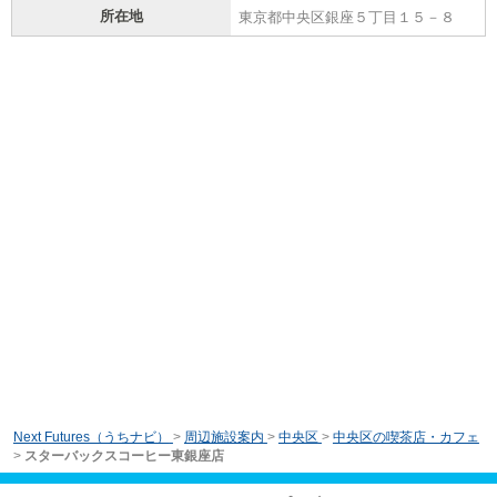
所在地
東京都中央区銀座５丁目１５－８
Next Futures（うちナビ）
>
周辺施設案内
>
中央区
>
中央区の喫茶店・カフェ
>
スターバックスコーヒー東銀座店