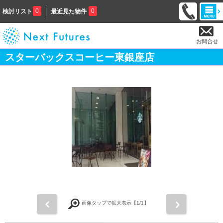
0
0
検討リスト
最近見た物件
お問合せ
スターバックスコーヒー東銀座店
前
次
画像タップで拡大表示【
1
/1】