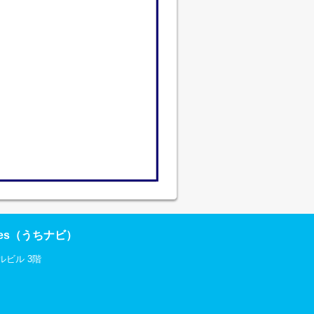
res（うちナビ）
ルビル 3階