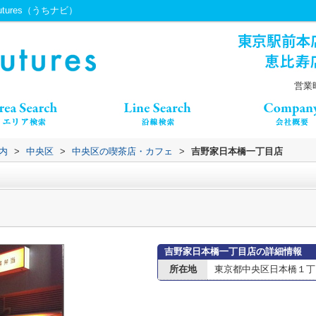
tures（うちナビ）
営業時
内
>
中央区
>
中央区の喫茶店・カフェ
>
吉野家日本橋一丁目店
吉野家日本橋一丁目店の詳細情報
所在地
東京都中央区日本橋１丁