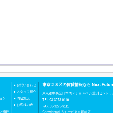
東京２３区の賃貸情報なら Next Futu
お問い合わせ
スタッフ紹介
東京都中央区日本橋２丁目3-21 八重洲セントラ
ョン
周辺施設
TEL:03-3273-9119
お客様の声
FAX:03-3273-9111
ン物件
Copyright(c) うちナビ東京駅前店