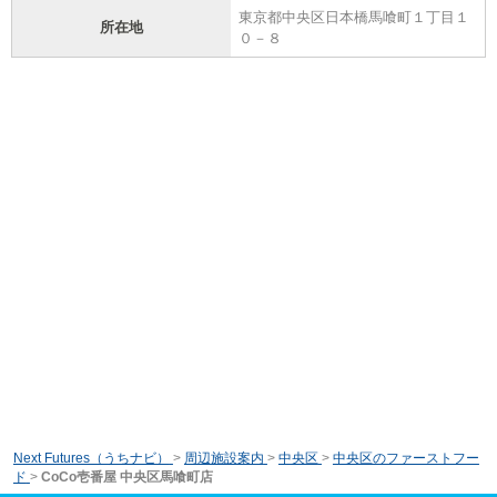
東京都中央区日本橋馬喰町１丁目１
所在地
０－８
Next Futures（うちナビ）
>
周辺施設案内
>
中央区
>
中央区のファーストフー
ド
>
CoCo壱番屋 中央区馬喰町店