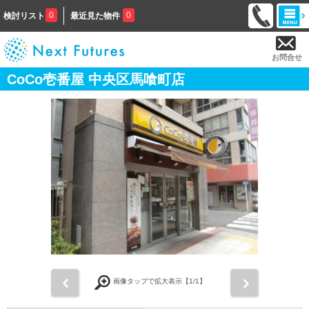
0
0
検討リスト
最近見た物件
お問合せ
CoCo壱番屋 中央区馬喰町店
前
次
画像タップで拡大表示【
1
/1】