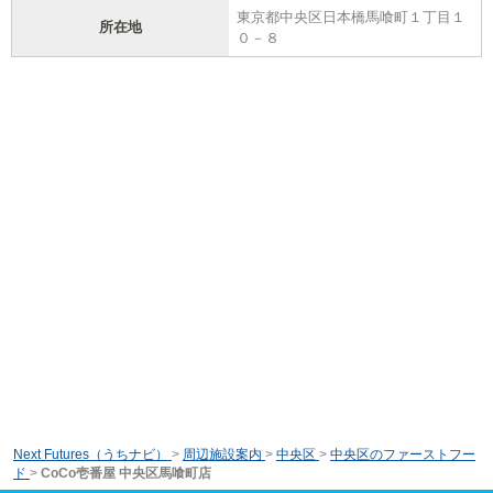
東京都中央区日本橋馬喰町１丁目１
所在地
０－８
Next Futures（うちナビ）
>
周辺施設案内
>
中央区
>
中央区のファーストフー
ド
>
CoCo壱番屋 中央区馬喰町店