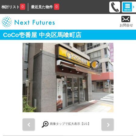
0
0
検討リスト
最近見た物件
お問合せ
CoCo壱番屋 中央区馬喰町店
前
次
画像タップで拡大表示【
1
/1】