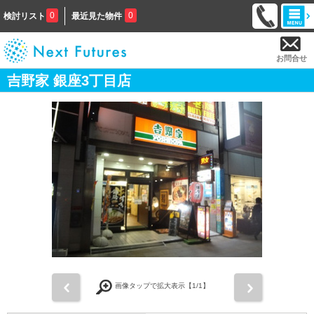
0
0
検討リスト
最近見た物件
お問合せ
吉野家 銀座3丁目店
前
次
画像タップで拡大表示【
1
/1】