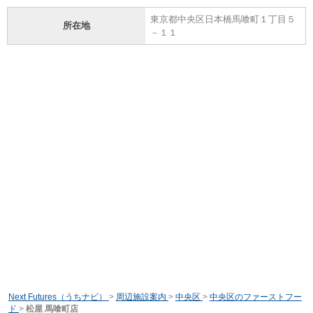
東京都中央区日本橋馬喰町１丁目５
所在地
－１１
Next Futures（うちナビ）
>
周辺施設案内
>
中央区
>
中央区のファーストフー
ド
>
松屋 馬喰町店