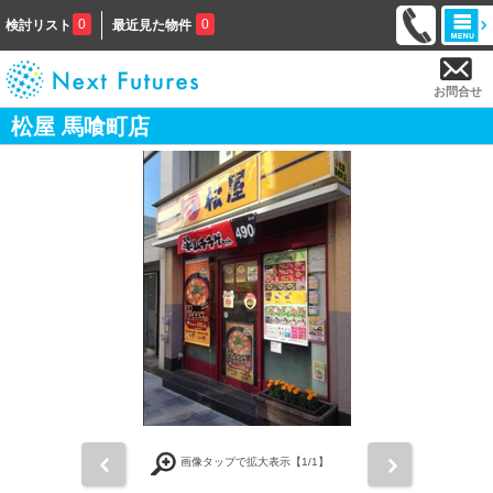
0
0
検討リスト
最近見た物件
お問合せ
松屋 馬喰町店
前
次
画像タップで拡大表示【
1
/1】