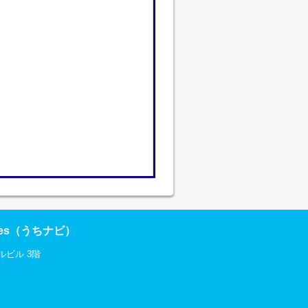
res（うちナビ）
ルビル 3階