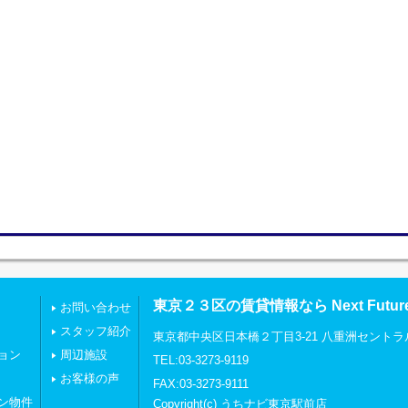
東京２３区の賃貸情報なら Next Futu
お問い合わせ
スタッフ紹介
東京都中央区日本橋２丁目3-21 八重洲セントラ
ョン
周辺施設
TEL:03-3273-9119
お客様の声
FAX:03-3273-9111
ン物件
Copyright(c) うちナビ東京駅前店