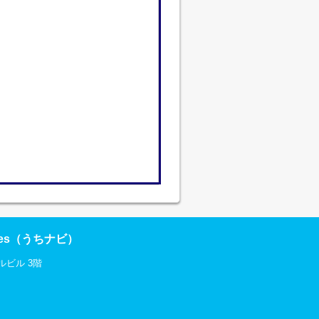
res（うちナビ）
ルビル 3階