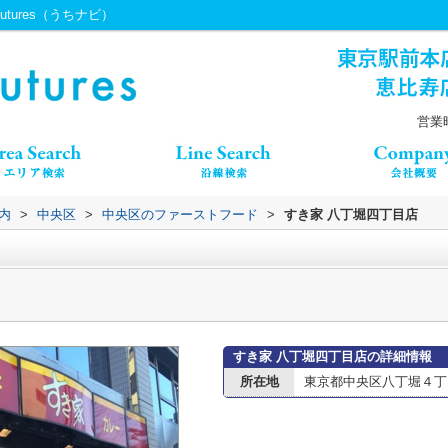
tures（うちナビ）
営業時
内
>
中央区
>
中央区のファーストフード
>
すき家 八丁堀四丁目店
すき家 八丁堀四丁目店の詳細情報
所在地
東京都中央区八丁堀４丁