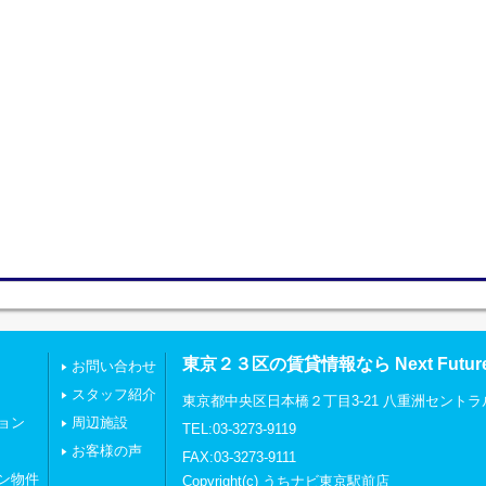
東京２３区の賃貸情報なら Next Futu
お問い合わせ
スタッフ紹介
東京都中央区日本橋２丁目3-21 八重洲セントラ
ョン
周辺施設
TEL:03-3273-9119
お客様の声
FAX:03-3273-9111
ン物件
Copyright(c) うちナビ東京駅前店