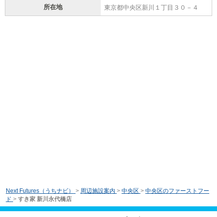
所在地
東京都中央区新川１丁目３０－４
Next Futures（うちナビ）
>
周辺施設案内
>
中央区
>
中央区のファーストフー
ド
>
すき家 新川永代橋店