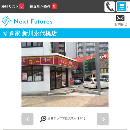
0
0
検討リスト
最近見た物件
お問合せ
すき家 新川永代橋店
前
次
画像タップで拡大表示【
1
/1】