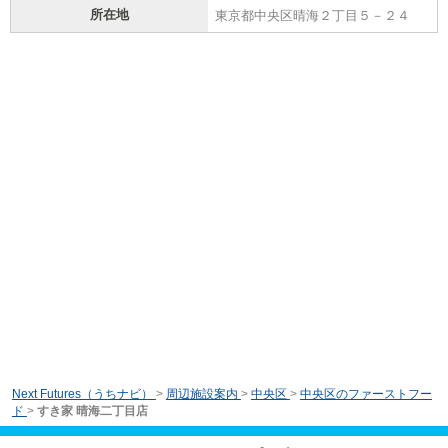
所在地
東京都中央区晴海２丁目５－２４
Next Futures（うちナビ）
>
周辺施設案内
>
中央区
>
中央区のファーストフー
ド
>
すき家 晴海二丁目店