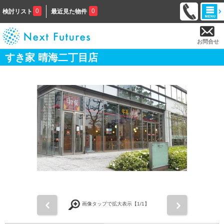
0
0
検討リスト
最近見た物件
お問合せ
すき家 晴海二丁目店
前
次
画像タップで拡大表示【
1
/1】