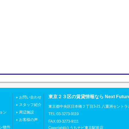
東京２３区の賃貸情報なら Next Futu
お問い合わせ
スタッフ紹介
東京都中央区日本橋２丁目3-21 八重洲セントラ
ョン
周辺施設
TEL:03-3273-9119
お客様の声
FAX:03-3273-9111
ン物件
Copyright(c) うちナビ東京駅前店