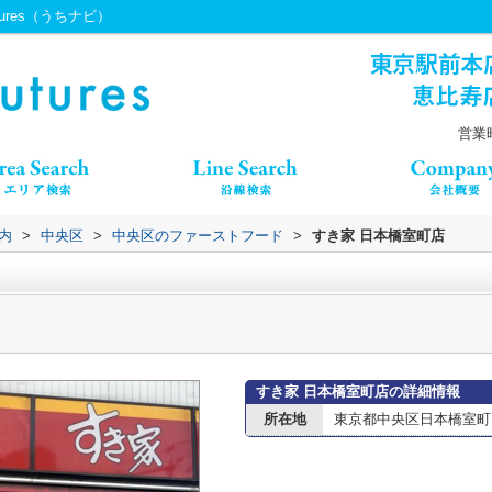
ures（うちナビ）
営業時
内
>
中央区
>
中央区のファーストフード
>
すき家 日本橋室町店
すき家 日本橋室町店の詳細情報
所在地
東京都中央区日本橋室町