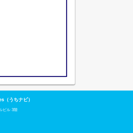
res（うちナビ）
ルビル 3階