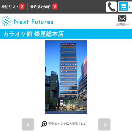
0
0
検討リスト
最近見た物件
お問合せ
カラオケ館 銀座総本店
前
次
画像タップで拡大表示【
1
/1】