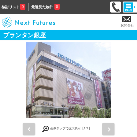
0
0
検討リスト
最近見た物件
お問合せ
プランタン銀座
前
次
画像タップで拡大表示【
1
/1】