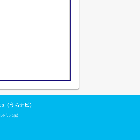
res（うちナビ）
ルビル 3階