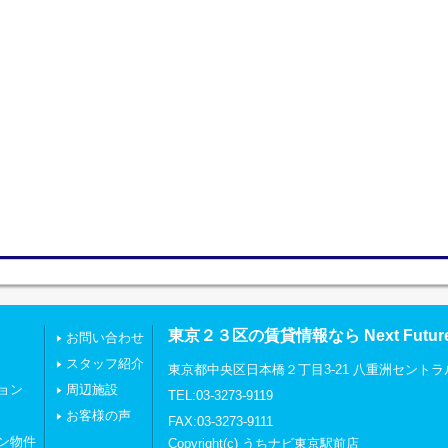
東京２３区の賃貸情報なら Next Futu
お問い合わせ
スタッフ紹介
東京都中央区日本橋２丁目3-21 八重洲セントラ
ョン
周辺施設
TEL:03-3273-9119
お客様の声
FAX:03-3273-9111
ン物件
Copyright(c) うちナビ東京駅前店