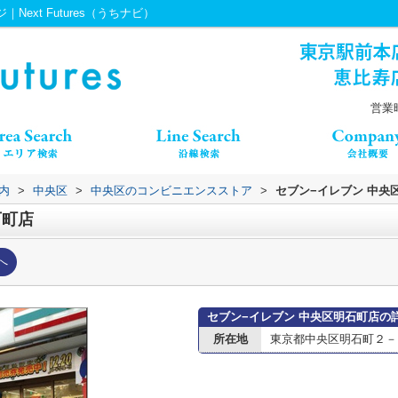
ext Futures（うちナビ）
営業時
内
>
中央区
>
中央区のコンビニエンスストア
>
セブン−イレブン 中央
石町店
へ
セブン−イレブン 中央区明石町店の
所在地
東京都中央区明石町２－