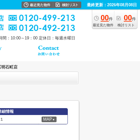
最終更新：2026年08月08日
00
00
件
件
最近見た物件
検討リスト
間：10:00～19：00
定休日：毎週水曜日
区明石町店
詳細情報
１
MAP
▼