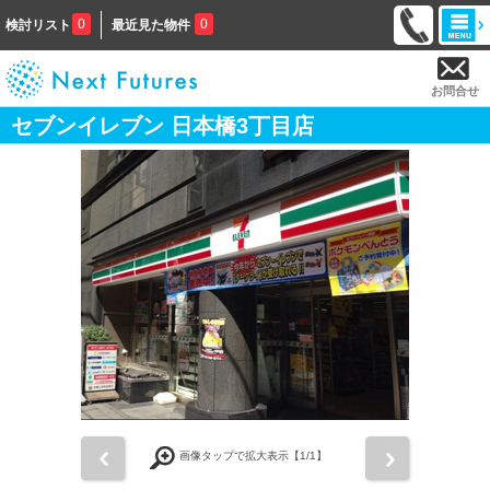
0
0
検討リスト
最近見た物件
お問合せ
セブンイレブン 日本橋3丁目店
前
次
画像タップで拡大表示【
1
/1】